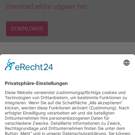
Download ældre udgaver her:
DOWNLOADS
Kontakt
Ugeavisen Sydslesvig
Norderstr. 76
24939 Flensborg
+49 461 144 08 0
redaktionen@ugeavisen-sydslesvig.de