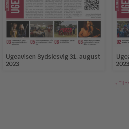
Ugeavisen Sydslesvig 31. august
Ugea
2023
202
« Tilb