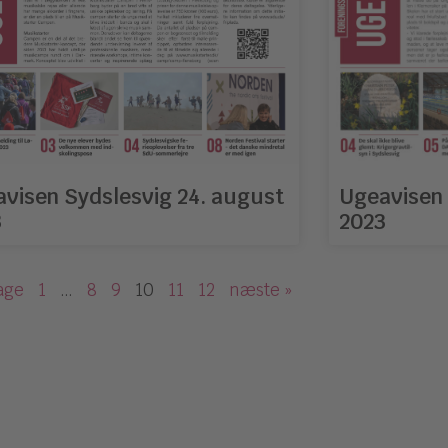
visen Sydslesvig 24. august
Ugeavisen S
3
2023
age
1
…
8
9
10
11
12
næste »