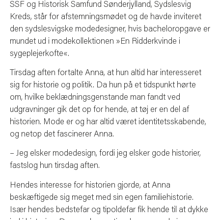
SSF og Historisk Samfund Sønderjylland, Sydslesvig
Kreds, står for afstemningsmødet og de havde inviteret
den sydslesvigske modedesigner, hvis bacheloropgave er
mundet ud i modekollektionen »En Ridderkvinde i
sygeplejerkofte«.
Tirsdag aften fortalte Anna, at hun altid har interesseret
sig for historie og politik. Da hun på et tidspunkt hørte
om, hvilke beklædningsgenstande man fandt ved
udgravninger gik det op for hende, at tøj er en del af
historien. Mode er og har altid været identitetsskabende,
og netop det fascinerer Anna.
– Jeg elsker modedesign, fordi jeg elsker gode historier,
fastslog hun tirsdag aften.
Hendes interesse for historien gjorde, at Anna
beskæftigede sig meget med sin egen familiehistorie.
Især hendes bedstefar og tipoldefar fik hende til at dykke