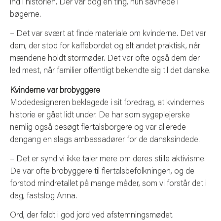
ind i historien. Der var dog en ting, hun savnede i
bøgerne.
– Det var svært at finde materiale om kvinderne. Det var
dem, der stod for kaffebordet og alt andet praktisk, når
mændene holdt stormøder. Det var ofte også dem der
led mest, når familier offentligt bekendte sig til det danske.
Kvinderne var brobyggere
Modedesigneren beklagede i sit foredrag, at kvindernes
historie er gået lidt under. De har som sygeplejerske
nemlig også besøgt flertalsborgere og var allerede
dengang en slags ambassadører for de dansksindede.
– Det er synd vi ikke taler mere om deres stille aktivisme.
De var ofte brobyggere til flertalsbefolkningen, og de
forstod mindretallet på mange måder, som vi forstår det i
dag, fastslog Anna.
Ord, der faldt i god jord ved afstemningsmødet.