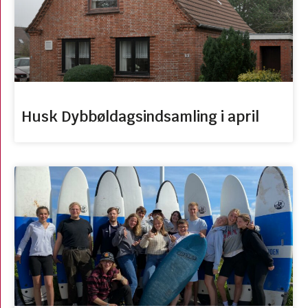
Husk Dybbøldagsindsamling i april