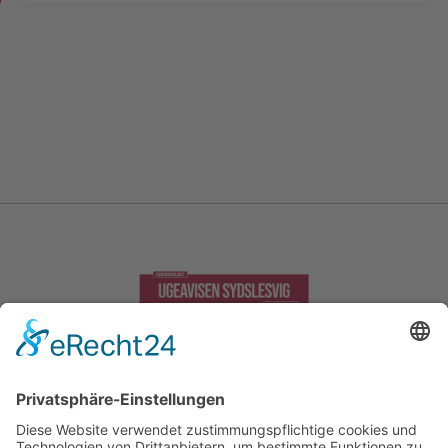
Kontakt
Sydslesvigsk Pressetjeneste
Dansk Generalsekretariat