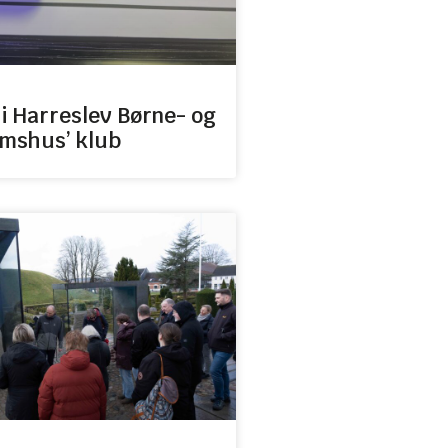
v i Harreslev Børne- og
mshus’ klub