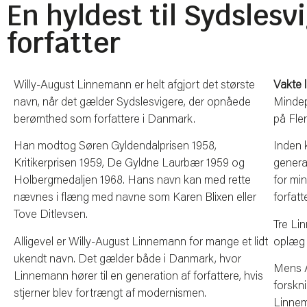
En hyldest til Sydslesv
forfatter
Willy-August Linnemann er helt afgjort det største
Vakte 
navn, når det gælder Sydslesvigere, der opnåede
Mindep
berømthed som forfattere i Danmark.
på Fle
Han modtog Søren Gyldendalprisen 1958,
Inden 
Kritikerprisen 1959, De Gyldne Laurbær 1959 og
genera
Holbergmedaljen 1968. Hans navn kan med rette
for min
nævnes i flæng med navne som Karen Blixen eller
forfatt
Tove Ditlevsen.
Tre Li
Alligevel er Willy-August Linnemann for mange et lidt
oplæg 
ukendt navn. Det gælder både i Danmark, hvor
Mens A
Linnemann hører til en generation af forfattere, hvis
forskni
stjerner blev fortrængt af modernismen.
Linnem