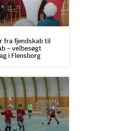
r fra fjendskab til
b – velbesøgt
ag i Flensborg