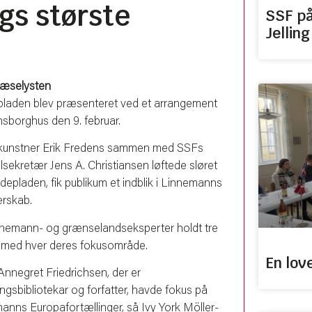
igs største
SSF på
Jelling
læselysten
laden blev præsenteret ved et arrangement
nsborghus den 9. februar.
kunstner Erik Fredens sammen med SSFs
lsekretær Jens A. Christiansen løftede sløret
depladen, fik publikum et indblik i Linnemanns
erskab.
nnemann- og grænselandseksperter holdt tre
med hver deres fokusområde.
En lov
nnegret Friedrichsen, der er
ngsbibliotekar og forfatter, havde fokus på
anns Europafortællinger, så Ivy York Möller-