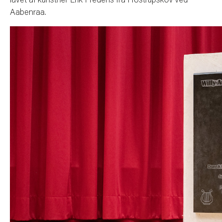
lavet af kunstner Erik Fredens fra Hostrupskov ved
Aabenraa.