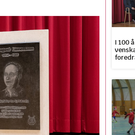
I 100 å
venska
foredr