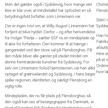
Men det gælder også i Sydslesvig, hvor mange slet
Christ
ikke er klar over, at mindretallet har opfostret en så
Flensbu
betydningsfuld forfatter, som Linnemann var.
Sidst 
Der er ingen tvivl om, at Willy-August Linnemann har
Syddan
fortjent at blive hyldet. Derfor – og efter henvendelse
Han ha
fra Holger Thietje – sætter SSF nu en mindeplade op
Fabrik
til ære for forfatteren. Den kommer til at hænge i
afslutt
gangarealet ved den store sal på Flensborghus. På
mine øj
den måde bliver alle gæster på stedet mindet om
på at n
denne fremtrædende kunstner fra Sydslesvig. For
Ordene
selv om Linnemann forlod hjemstavnen, var han altid
hvor læ
optaget af grænselandet og Sydslesvig. I hans bøger
spiller regionen, identiteten og særligt Flensborg en
vigtig rolle.
Mindepladen, der nu får plads på Flensborghus, så
den også kan ses af besøgsgrupper fra Danmark, er