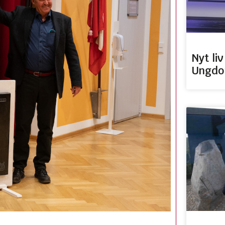
Nyt li
Ungdo