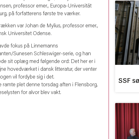
ensen, professor emer., Europa-Universität
rg, på forfatterens første tre værker.
i rækken var Johan de Mylius, professor emer.,
sk Universitet Odense.
vde fokus på Linnemanns
anten/Sunesen Schleswiger-serie, og han
ede sit oplæg med følgende ord: Det her er i
ne hovedværket i dansk litteratur, der venter
ogen vil fordybe sig i det.
SSF sø
 ramte plet denne torsdag aften i Flensborg,
selysten for alvor blev vakt.