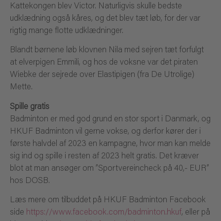
Kattekongen blev Victor. Naturligvis skulle bedste
udklædning også kåres, og det blev tæt løb, for der var
rigtig mange flotte udklædninger.
Blandt børnene løb klovnen Nila med sejren tæt forfulgt
at elverpigen Emmili, og hos de voksne var det piraten
Wiebke der sejrede over Elastipigen (fra De Utrolige)
Mette.
Spille gratis
Badminton er med god grund en stor sport i Danmark, og
HKUF Badminton vil gerne vokse, og derfor kører der i
første halvdel af 2023 en kampagne, hvor man kan melde
sig ind og spille i resten af 2023 helt gratis. Det kræver
blot at man ansøger om ”Sportvereincheck på 40,- EUR”
hos DOSB.
Læs mere om tilbuddet på HKUF Badminton Facebook
side
https://www.facebook.com/badminton.hkuf
, eller på