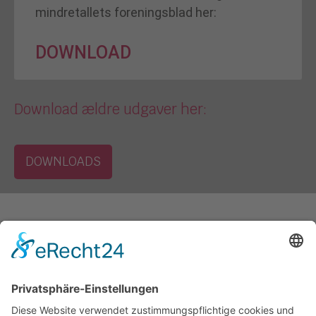
mindretallets foreningsblad her:
DOWNLOAD
Download ældre udgaver her:
DOWNLOADS
Kontakt