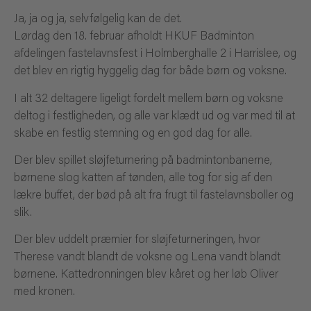
Ja, ja og ja, selvfølgelig kan de det.
Lørdag den 18. februar afholdt HKUF Badminton
afdelingen fastelavnsfest i Holmberghalle 2 i Harrislee, og
det blev en rigtig hyggelig dag for både børn og voksne.
I alt 32 deltagere ligeligt fordelt mellem børn og voksne
deltog i festligheden, og alle var klædt ud og var med til at
skabe en festlig stemning og en god dag for alle.
Der blev spillet sløjfeturnering på badmintonbanerne,
børnene slog katten af tønden, alle tog for sig af den
lækre buffet, der bød på alt fra frugt til fastelavnsboller og
slik.
Der blev uddelt præmier for sløjfeturneringen, hvor
Therese vandt blandt de voksne og Lena vandt blandt
børnene. Kattedronningen blev kåret og her løb Oliver
med kronen.