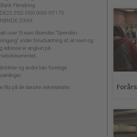
Bank Flensborg
DE23 2152 0100 0000 0171 75
UNBNDE 21XXX
løb over 15 euro tilsendes ”Spenden-
inigung” under forudsætning af, at navn og
ig adresse er angivet på
rselsdokumentet.
distrikter og andre kan foretage
dsamlinger.
Forårs
ne fås på de danske sekretariater.