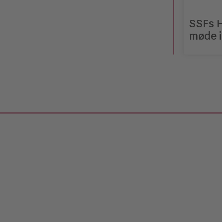
SSFs H
møde i