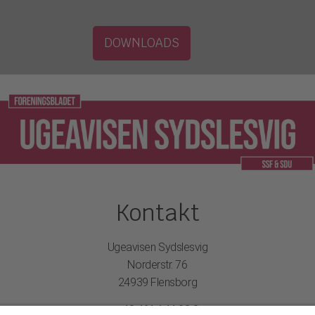
DOWNLOADS
Kontakt
Ugeavisen Sydslesvig
Norderstr. 76
24939 Flensborg
+49 461 144 08 0