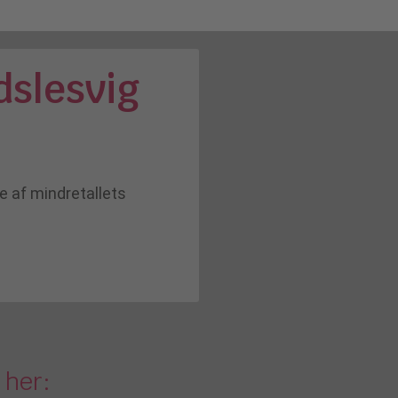
dslesvig
 af mindretallets
 her: