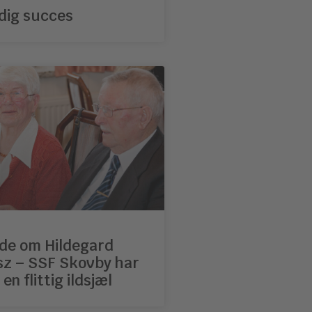
dig succes
nde om Hildegard
z – SSF Skovby har
en flittig ildsjæl