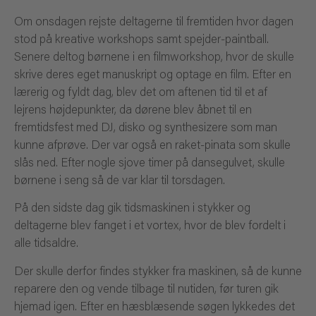
Om onsdagen rejste deltagerne til fremtiden hvor dagen
stod på kreative workshops samt spejder-paintball.
Senere deltog børnene i en filmworkshop, hvor de skulle
skrive deres eget manuskript og optage en film. Efter en
lærerig og fyldt dag, blev det om aftenen tid til et af
lejrens højdepunkter, da dørene blev åbnet til en
fremtidsfest med DJ, disko og synthesizere som man
kunne afprøve. Der var også en raket-pinata som skulle
slås ned. Efter nogle sjove timer på dansegulvet, skulle
børnene i seng så de var klar til torsdagen.
På den sidste dag gik tidsmaskinen i stykker og
deltagerne blev fanget i et vortex, hvor de blev fordelt i
alle tidsaldre.
Der skulle derfor findes stykker fra maskinen, så de kunne
reparere den og vende tilbage til nutiden, før turen gik
hjemad igen. Efter en hæsblæsende søgen lykkedes det