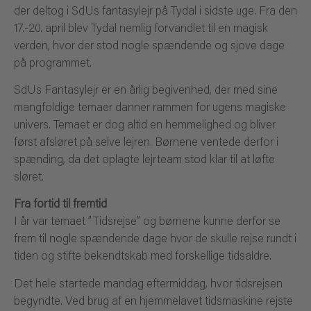
der deltog i SdUs fantasylejr på Tydal i sidste uge. Fra den
17.-20. april blev Tydal nemlig forvandlet til en magisk
verden, hvor der stod nogle spændende og sjove dage
på programmet.
SdUs Fantasylejr er en årlig begivenhed, der med sine
mangfoldige temaer danner rammen for ugens magiske
univers. Temaet er dog altid en hemmelighed og bliver
først afsløret på selve lejren. Børnene ventede derfor i
spænding, da det oplagte lejrteam stod klar til at løfte
sløret.
Fra fortid til fremtid
I år var temaet ”Tidsrejse” og børnene kunne derfor se
frem til nogle spændende dage hvor de skulle rejse rundt i
tiden og stifte bekendtskab med forskellige tidsaldre.
Det hele startede mandag eftermiddag, hvor tidsrejsen
begyndte. Ved brug af en hjemmelavet tidsmaskine rejste