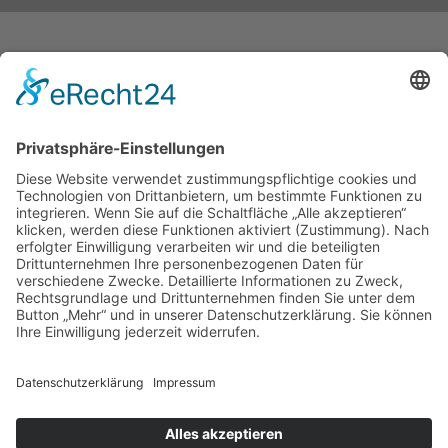
Kontakt
Ugeavisen Sydslesvig
Norderstr. 76
24939 Flensborg
+49 461 144 08 0
redaktionen@ugeavisen-sydslesvig.de
Om os
SdU
SSF