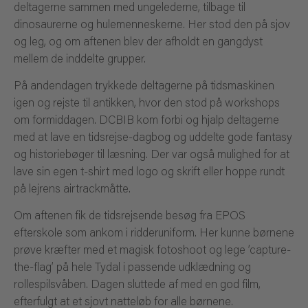
deltagerne sammen med ungelederne, tilbage til
dinosaurerne og hulemenneskerne. Her stod den på sjov
og leg, og om aftenen blev der afholdt en gangdyst
mellem de inddelte grupper.
På andendagen trykkede deltagerne på tidsmaskinen
igen og rejste til antikken, hvor den stod på workshops
om formiddagen. DCBIB kom forbi og hjalp deltagerne
med at lave en tidsrejse-dagbog og uddelte gode fantasy
og historiebøger til læsning. Der var også mulighed for at
lave sin egen t-shirt med logo og skrift eller hoppe rundt
på lejrens airtrackmåtte.
Om aftenen fik de tidsrejsende besøg fra EPOS
efterskole som ankom i ridderuniform. Her kunne børnene
prøve kræfter med et magisk fotoshoot og lege ’capture-
the-flag’ på hele Tydal i passende udklædning og
rollespilsvåben. Dagen sluttede af med en god film,
efterfulgt at et sjovt natteløb for alle børnene.