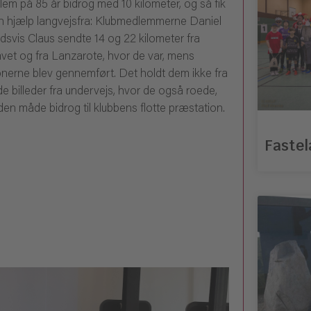
lem på 85 år bidrog med 10 kilometer, og så fik
n hjælp langvejsfra: Klubmedlemmerne Daniel
dsvis Claus sendte 14 og 22 kilometer fra
avet og fra Lanzarote, hvor de var, mens
nerne blev gennemført. Det holdt dem ikke fra
e billeder fra undervejs, hvor de også roede,
den måde bidrog til klubbens flotte præstation.
Fastel