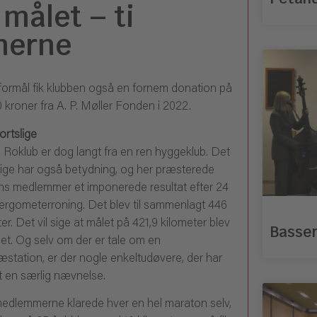
målet – ti
nerne
t formål fik klubben også en fornem donation på
 kroner fra A. P. Møller Fonden i 2022.
ortslige
g Roklub er dog langt fra en ren hyggeklub. Det
lige har også betydning, og her præsterede
ns medlemmer et imponerede resultat efter 24
 ergometerroning. Det blev til sammenlagt 446
er. Det vil sige at målet på 421,9 kilometer blev
Basser
et. Og selv om der er tale om en
æstation, er der nogle enkeltudøvere, der har
nt en særlig nævnelse.
medlemmerne klarede hver en hel maraton selv,