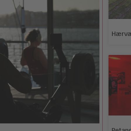
Hærvæ
Petan