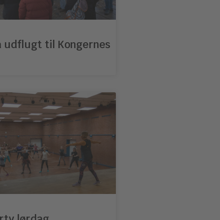
 udflugt til Kongernes
rty lørdag