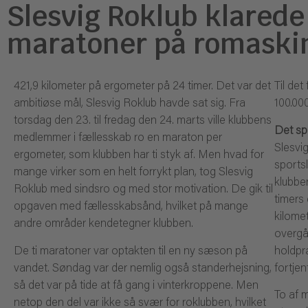
Slesvig Roklub klarede 
maratoner på romaski
421,9 kilometer på ergometer på 24 timer. Det var det
Til de
ambitiøse mål, Slesvig Roklub havde sat sig. Fra
100.000
torsdag den 23. til fredag den 24. marts ville klubbens
Det sp
medlemmer i fællesskab ro en maraton per
Slesvi
ergometer, som klubben har ti styk af. Men hvad for
sports
mange virker som en helt forrykt plan, tog Slesvig
klubbe
Roklub med sindsro og med stor motivation. De gik til
timers
opgaven med fællesskabsånd, hvilket på mange
kilomet
andre områder kendetegner klubben.
overgå
De ti maratoner var optakten til en ny sæson på
holdpr
vandet. Søndag var der nemlig også standerhejsning,
fortje
så det var på tide at få gang i vinterkroppene. Men
To af 
netop den del var ikke så svær for roklubben, hvilket