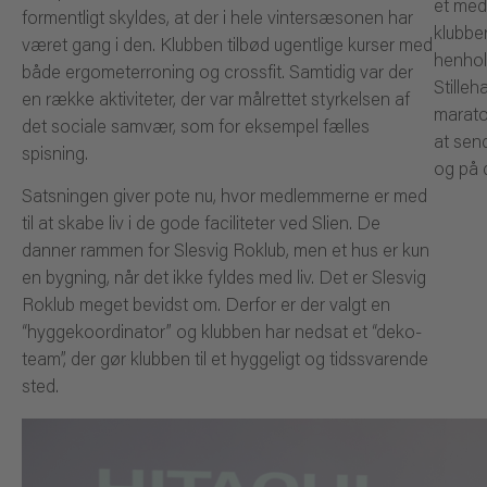
et med
formentligt skyldes, at der i hele vintersæsonen har
klubbe
været gang i den. Klubben tilbød ugentlige kurser med
henhol
både ergometerroning og crossfit. Samtidig var der
Stilleh
en række aktiviteter, der var målrettet styrkelsen af
marato
det sociale samvær, som for eksempel fælles
at send
spisning.
og på 
Satsningen giver pote nu, hvor medlemmerne er med
til at skabe liv i de gode faciliteter ved Slien. De
danner rammen for Slesvig Roklub, men et hus er kun
en bygning, når det ikke fyldes med liv. Det er Slesvig
Roklub meget bevidst om. Derfor er der valgt en
“hyggekoordinator” og klubben har nedsat et “deko-
team”, der gør klubben til et hyggeligt og tidssvarende
sted.