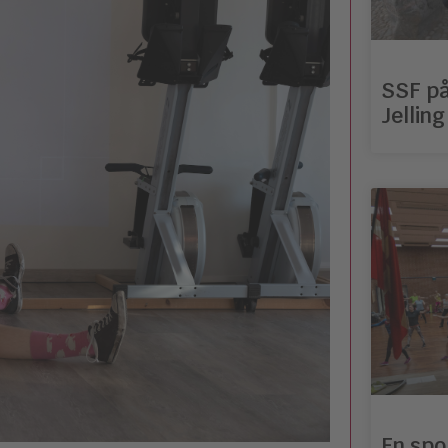
SSF på
Jelling
En spo