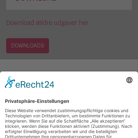
Download ældre udgaver her:
DOWNLOADS
Kontakt
Ugeavisen Sydslesvig
Norderstr. 76
24939 Flensborg