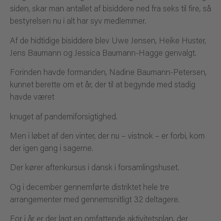
siden, skar man antallet af bisiddere ned fra seks til fire, så
bestyrelsen nu i alt har syv medlemmer.
Af de hidtidige bisiddere blev Uwe Jensen, Heike Huster,
Jens Baumann og Jessica Baumann-Hagge genvalgt.
Forinden havde formanden, Nadine Baumann-Petersen,
kunnet berette om et år, der til at begynde med stadig
havde været
knuget af pandemiforsigtighed.
Men i løbet af den vinter, der nu – vistnok – er forbi, kom
der igen gang i sagerne.
Der kører aftenkursus i dansk i forsamlingshuset.
Og i december gennemførte distriktet hele tre
arrangementer med gennemsnitligt 32 deltagere.
For i år er der lagt en omfattende aktivitetsplan, der