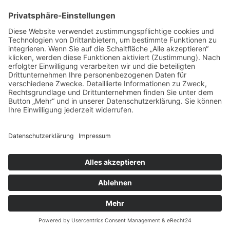
Kontakt
Ugeavisen Sydslesvig
Norderstr. 76
24939 Flensborg
+49 461 144 08 0
redaktionen@ugeavisen-sydslesvig.de
Om os
SdU
SSF
Impressum
Datenschutz