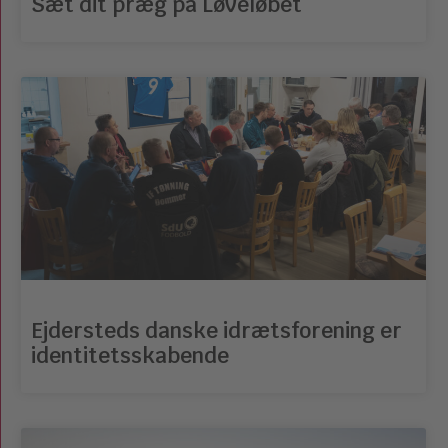
Sæt dit præg på Løveløbet
Ejdersteds danske idrætsforening er
identitetsskabende