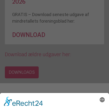
2026
GRATIS – Download seneste udgave af
mindretallets foreningsblad her:
DOWNLOAD
Download ældre udgaver her:
DOWNLOADS