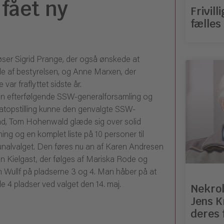
fået ny
Frivil
fælles
øser Sigrid Prange, der også ønskede at
e af bestyrelsen, og Anne Marxen, der
e var fraflyttet sidste år.
n efterfølgende SSW-generalforsamling og
atopstilling kunne den genvalgte SSW-
d, Tom Hohenwald glæde sig over solid
ing og en komplet liste på 10 personer til
alvalget. Den føres nu an af Karen Andresen
n Kielgast, der følges af Mariska Rode og
n Wullf på pladserne 3 og 4. Man håber på at
e 4 pladser ved valget den 14. maj.
Nekrol
Jens K
deres 