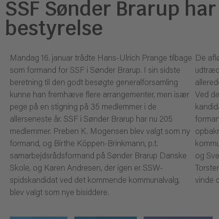
SSF Sønder Brarup har 
bestyrelse
Mandag 16. januar trådte Hans-Ulrich Prange tilbage
De afl
som formand for SSF i Sønder Brarup. I sin sidste
udtræd
beretning til den godt besøgte generalforsamling
allered
kunne han fremhæve flere arrangementer, men især
Ved de
pege på en stigning på 35 medlemmer i de
kandid
allerseneste år. SSF i Sønder Brarup har nu 205
forman
medlemmer. Preben K. Mogensen blev valgt som ny
opbakn
formand, og Birthe Köppen-Brinkmann, p.t.
kommun
samarbejdsrådsformand på Sønder Brarup Danske
og Sve
Skole, og Karen Andresen, der igen er SSW-
Torste
spidskandidat ved det kommende kommunalvalg,
vinde d
blev valgt som nye bisiddere.