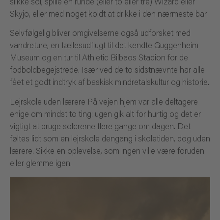
slikke sol, spille en runde (eller to eller tre) Wizard eller
Skyjo, eller med noget koldt at drikke i den nærmeste bar.
Selvfølgelig bliver omgivelserne også udforsket med
vandreture, en fællesudflugt til det kendte Guggenheim
Museum og en tur til Athletic Bilbaos Stadion for de
fodboldbegejstrede. Især ved de to sidstnævnte har alle
fået et godt indtryk af baskisk mindretalskultur og historie.
Lejrskole uden lærere På vejen hjem var alle deltagere
enige om mindst to ting: ugen gik alt for hurtig og det er
vigtigt at bruge solcreme flere gange om dagen. Det
føltes lidt som en lejrskole dengang i skoletiden, dog uden
lærere. Sikke en oplevelse, som ingen ville være foruden
eller glemme igen.