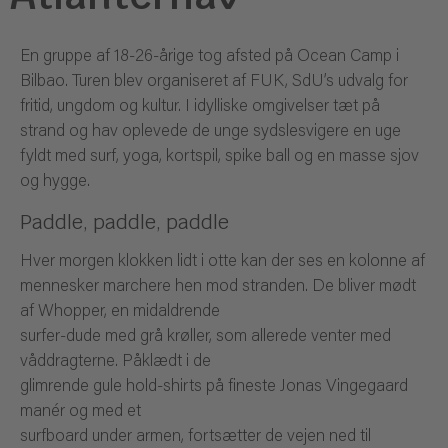
En gruppe af 18-26-årige tog afsted på Ocean Camp i
Bilbao. Turen blev organiseret af FUK, SdU’s udvalg for
fritid, ungdom og kultur. I idylliske omgivelser tæt på
strand og hav oplevede de unge sydslesvigere en uge
fyldt med surf, yoga, kortspil, spike ball og en masse sjov
og hygge.
Paddle, paddle, paddle
Hver morgen klokken lidt i otte kan der ses en kolonne af
mennesker marchere hen mod stranden. De bliver mødt
af Whopper, en midaldrende
surfer-dude med grå krøller, som allerede venter med
våddragterne. Påklædt i de
glimrende gule hold-shirts på fineste Jonas Vingegaard
manér og med et
surfboard under armen, fortsætter de vejen ned til