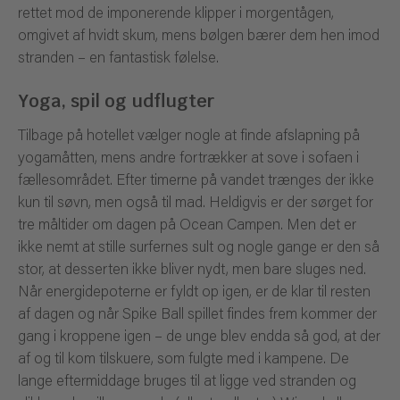
rettet mod de imponerende klipper i morgentågen,
omgivet af hvidt skum, mens bølgen bærer dem hen imod
stranden – en fantastisk følelse.
Yoga, spil og udflugter
Tilbage på hotellet vælger nogle at finde afslapning på
yogamåtten, mens andre fortrækker at sove i sofaen i
fællesområdet. Efter timerne på vandet trænges der ikke
kun til søvn, men også til mad. Heldigvis er der sørget for
tre måltider om dagen på Ocean Campen. Men det er
ikke nemt at stille surfernes sult og nogle gange er den så
stor, at desserten ikke bliver nydt, men bare sluges ned.
Når energidepoterne er fyldt op igen, er de klar til resten
af dagen og når Spike Ball spillet findes frem kommer der
gang i kroppene igen – de unge blev endda så god, at der
af og til kom tilskuere, som fulgte med i kampene. De
lange eftermiddage bruges til at ligge ved stranden og