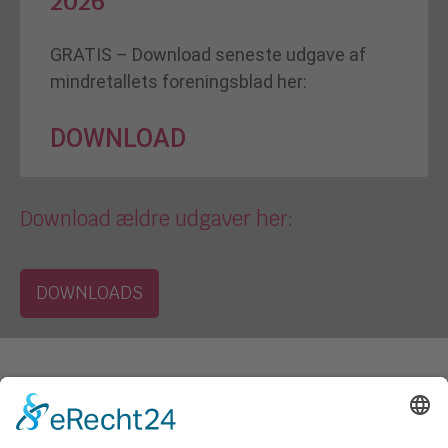
2026
GRATIS – Download seneste udgave af
mindretallets foreningsblad her:
DOWNLOAD
Download ældre udgaver her:
DOWNLOADS