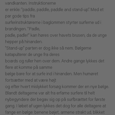
vandkanten. Instruktionerne
er enkle: ”paddle, paddle, paddle and stand-up”. Med et
par gode tips fra
surferinstruktørerne i baglommen styrter surferne ud i
brandingen. ”Padle,
padle, padle!” kan høres over havets brusen, da de unge
hepper på hinanden.
”Stand-up” parten er dog ikke så nem. Bølgerne
katapulterer de unge fra deres
boards og ruller hen over dem. Andre gange lykkes det
flere at komme på samme
bølge bare for at surfe ind i hinanden. Men humøret
fortsætter med at være højt
og efter hvert mislykket forsøg kommer der en nye bølge.
Blandt deltagerne var alt fra erfarne surfere til helt
nybegyndere der begav sig op på surfbrættet for første
gang. I løbet af ugen lykkes det dog for alle deltagere at
fange en bølge: benene bøjet, armene strakt ud, blikket