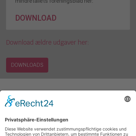
mindretallets foreningsblad her:
DOWNLOAD
Download ældre udgaver her:
DOWNLOADS
Kontakt